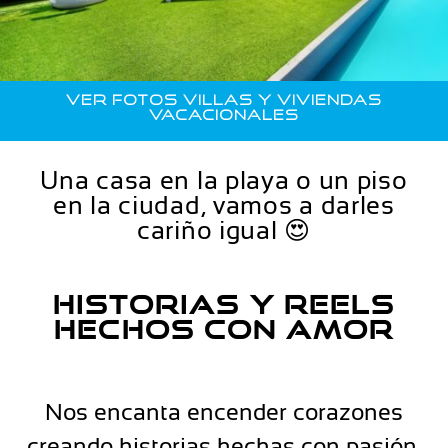
Nico Trujillo -
Fotógrafo de
Hoteles
VER FOTOS VILLAS Y VIVIENDAS
VACACIONALES
Una casa en la playa o un piso
en la ciudad, vamos a darles
cariño igual 😍
Historias y Reels
hechos con amor
Nos encanta encender corazones
creando historias hechas con pasión,